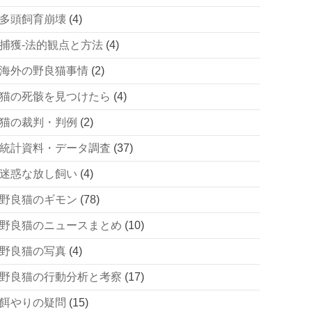
多頭飼育崩壊
(4)
捕獲-法的観点と方法
(4)
海外の野良猫事情
(2)
猫の死骸を見つけたら
(4)
猫の裁判・判例
(2)
統計資料・データ調査
(37)
迷惑な放し飼い
(4)
野良猫のギモン
(78)
野良猫のニュースまとめ
(10)
野良猫の写真
(4)
野良猫の行動分析と考察
(17)
餌やりの疑問
(15)