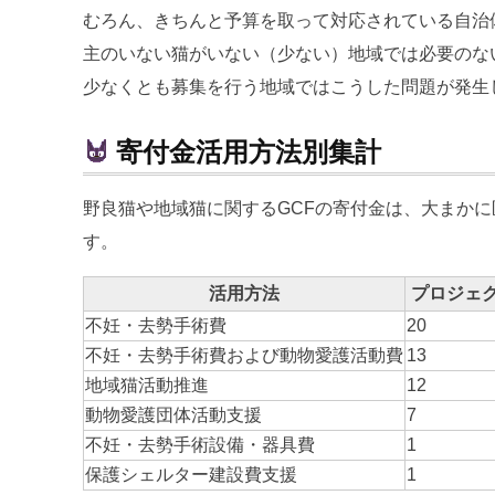
むろん、きちんと予算を取って対応されている自治
主のいない猫がいない（少ない）地域では必要のな
少なくとも募集を行う地域ではこうした問題が発生
寄付金活用方法別集計
野良猫や地域猫に関するGCFの寄付金は、大まか
す。
活用方法
プロジェ
不妊・去勢手術費
20
不妊・去勢手術費および動物愛護活動費
13
地域猫活動推進
12
動物愛護団体活動支援
7
不妊・去勢手術設備・器具費
1
保護シェルター建設費支援
1