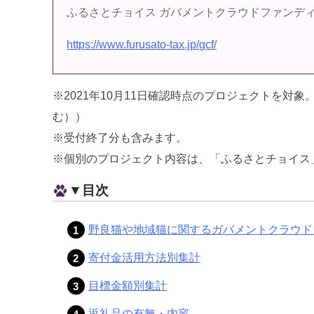
ふるさとチョイス ガバメントクラウドファンデ
https://www.furusato-tax.jp/gcf/
※2021年10月11日確認時点のプロジェクトを対象。
む））
※受付終了分も含みます。
※個別のプロジェクト内容は、「ふるさとチョイス
▼目次
野良猫や地域猫に関するガバメントクラウド
寄付金活用方法別集計
目標金額別集計
返礼品の有無・内容