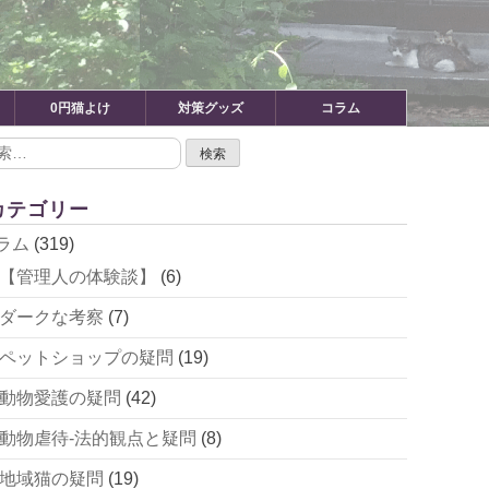
0円猫よけ
対策グッズ
コラム
カテゴリー
ラム
(319)
【管理人の体験談】
(6)
ダークな考察
(7)
ペットショップの疑問
(19)
動物愛護の疑問
(42)
動物虐待-法的観点と疑問
(8)
地域猫の疑問
(19)