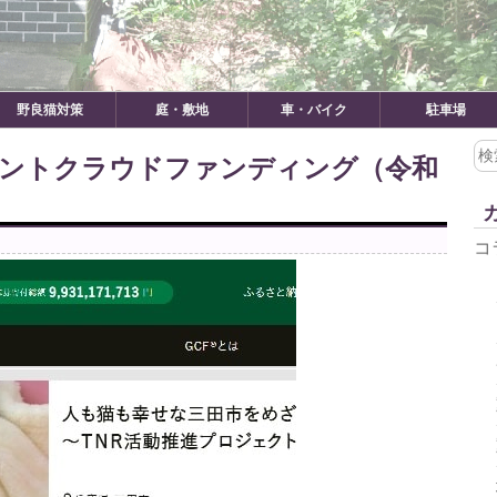
野良猫対策
庭・敷地
車・バイク
駐車場
検
メントクラウドファンディング（令和
索:
コ