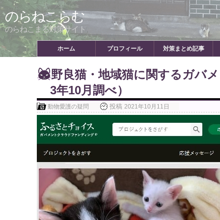
Skip
のらねこらむ
to
content
のらねこまる対策サイト
ホーム
プロフィール
対策まとめ記事
野良猫・地域猫に関するガバ
3年10月調べ）
投稿
動物愛護の疑問
2021年10月11日