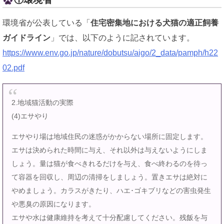
環境省が公表している「
住宅密集地における犬猫の適正飼養
ガイドライン
」では、以下のように記されています。
https://www.env.go.jp/nature/dobutsu/aigo/2_data/pamph/h22
02.pdf
2.地域猫活動の実際
(4)エサやり
エサやり場は地域住民の迷惑がかからない場所に固定します。
エサは決められた時間に与え、それ以外は与えないようにしま
しょう。量は猫が食べきれるだけを与え、食べ終わるのを待っ
て容器を回収し、周辺の清掃をしましょう。置きエサは絶対に
やめましょう。カラスがきたり、ハエ･ゴキブリなどの害虫発生
や悪臭の原因になります。
エサや水は健康維持を考えて十分配慮してください。残飯を与