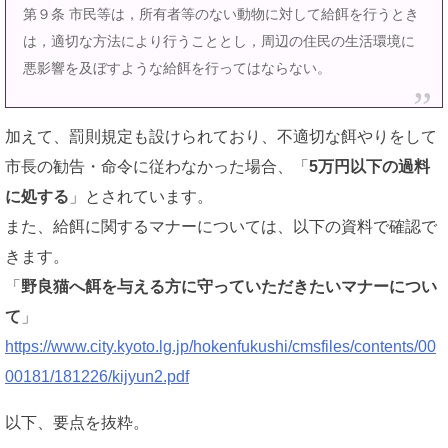
第９条 市民等は，所有者等のない動物に対して給餌を行うとき
は，適切な方法により行うこととし，周辺の住民の生活環境に
悪影響を及ぼすような給餌を行ってはならない。
加えて、罰則規定も設けられており、不適切な餌やりをして
市長の勧告・命令に従わなかった場合、「
5万円以下の過料
に処する
」とされています。
また、給餌に関するマナーについては、以下の資料で確認で
きます。
「
野良猫へ餌を与える方に守っていただきたいマナーについ
て
」
https://www.city.kyoto.lg.jp/hokenfukushi/cmsfiles/contents/00
00181/181226/kijyun2.pdf
以下、要点を抜粋。