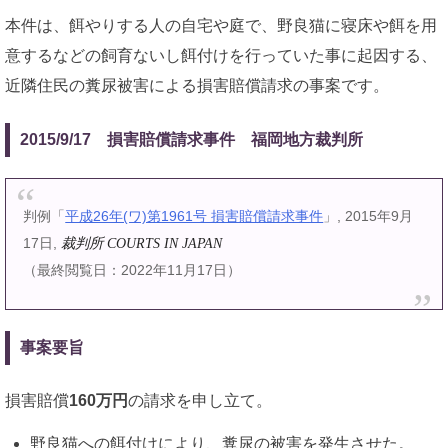
本件は、餌やりする人の自宅や庭で、野良猫に寝床や餌を用
意するなどの飼育ないし餌付けを行っていた事に起因する、
近隣住民の糞尿被害による損害賠償請求の事案です。
2015/9/17 損害賠償請求事件 福岡地方裁判所
判例「
平成26年(ワ)第1961号 損害賠償請求事件
」, 2015年9月
17日,
裁判所 COURTS IN JAPAN
（最終閲覧日：2022年11月17日）
事案要旨
損害賠償
160万円
の請求を申し立て。
野良猫への餌付けにより、糞尿の被害を発生させた。