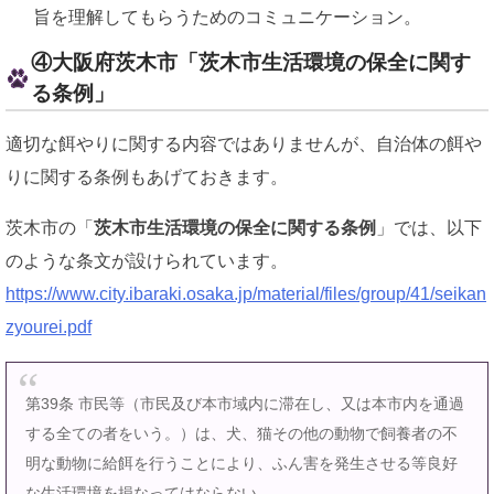
旨を理解してもらうためのコミュニケーション。
④大阪府茨木市「茨木市生活環境の保全に関す
る条例」
適切な餌やりに関する内容ではありませんが、自治体の餌や
りに関する条例もあげておきます。
茨木市の「
茨木市生活環境の保全に関する条例
」では、以下
のような条文が設けられています。
https://www.city.ibaraki.osaka.jp/material/files/group/41/seikan
zyourei.pdf
第39条 市民等（市民及び本市域内に滞在し、又は本市内を通過
する全ての者をいう。）は、犬、猫その他の動物で飼養者の不
明な動物に給餌を行うことにより、ふん害を発生させる等良好
な生活環境を損なってはならない。