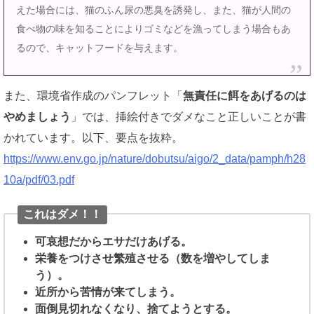
えた場合には、猫のふん尿の悪臭を誘発し、また、猫が人間の
食べ物の味を知ることによりゴミなどを漁ってしまう場合もあ
るので、キャットフードを与えます。
また、環境省作成のパンフレット「
無責任に餌をあげるのは
やめましょう
」では、挿絵付きでダメなこと正しいことが書
かれています。以下、要点を抜粋。
https://www.env.go.jp/nature/dobutsu/aigo/2_data/pamph/h28
10a/pdf/03.pdf
これはダメ！！
可哀想だからエサだけあげる。
栄養をつけさせ繁殖させる（数を増やしてしま
う）。
近所から苦情が来てしまう。
面倒見切れなくなり、捨てようとする。