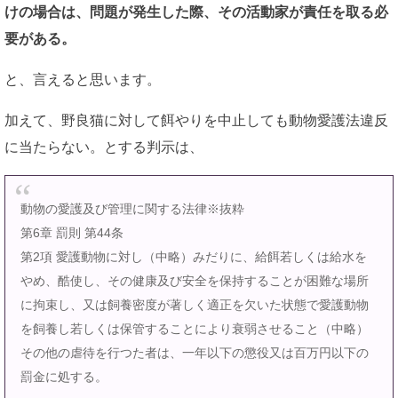
けの場合は、問題が発生した際、その活動家が責任を取る必
要がある。
と、言えると思います。
加えて、野良猫に対して餌やりを中止しても動物愛護法違反
に当たらない。とする判示は、
動物の愛護及び管理に関する法律※抜粋
第6章 罰則 第44条
第2項 愛護動物に対し（中略）みだりに、給餌若しくは給水を
やめ、酷使し、その健康及び安全を保持することが困難な場所
に拘束し、又は飼養密度が著しく適正を欠いた状態で愛護動物
を飼養し若しくは保管することにより衰弱させること（中略）
その他の虐待を行つた者は、一年以下の懲役又は百万円以下の
罰金に処する。