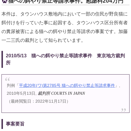
猫への餌やり禁止等請求事件。慰謝料204万円
本件は、タウンハウス敷地内において一部の住民が野良猫に
餌付けを行っていた事に起因する、タウンハウス区分所有者
の糞尿被害による猫への餌やり禁止等請求の事案です。加藤
一二三氏の裁判として知られています。
2010/5/13 猫への餌やり禁止等請求事件 東京地方裁判
所
判例「
平成20年(ワ)第2785号 猫への餌やり禁止等請求事件
」,
2010年5月13日,
裁判所 COURTS IN JAPAN
（最終閲覧日：2022年11月17日）
事案要旨