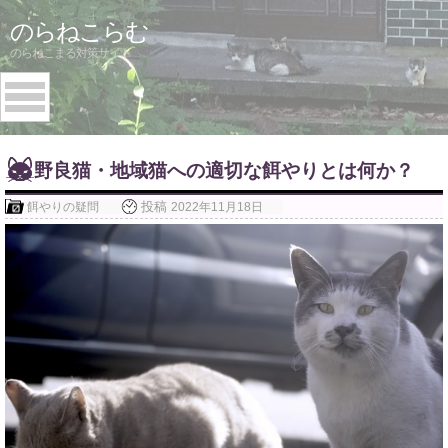
Skip
のらねこらむ
to
のらねこまる対策サイト
content
野良猫・地域猫への適切な餌やりとは何か？
投稿
餌やりの疑問
2022年11月18日