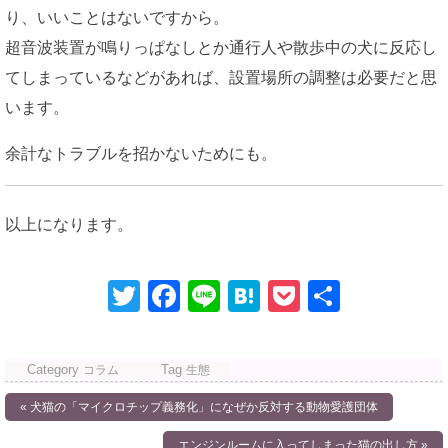
り、いいことはないですから。
超音波装置が鳴りっぱなしとか通行人や散歩中の犬に反応し
てしまっているなどがあれば、設置場所の調整は必要だと思
います。
余計なトラブルを招かないためにも。
以上になります。
T
F
Li
H
P
共
wi
a
n
at
o
有
tt
c
e
e
ck
Category
Tag
コラム
生態
er
e
n
et
投
« 犬猫の「マイクロチップ義務化」になぜか反対する動物愛護団体
b
a
稿
エンジンルームに入ってしまった猫の出し方 »