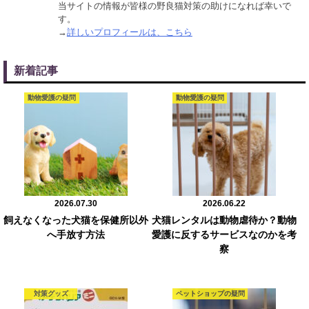
当サイトの情報が皆様の野良猫対策の助けになれば幸いで
す。
→
詳しいプロフィールは、こちら
新着記事
動物愛護の疑問
動物愛護の疑問
2026.07.30
2026.06.22
飼えなくなった犬猫を保健所以外
犬猫レンタルは動物虐待か？動物
へ手放す方法
愛護に反するサービスなのかを考
察
対策グッズ
ペットショップの疑問