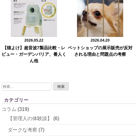
2026.05.22
2026.04.20
【猫よけ】超音波7製品比較・レ
ペットショップの展示販売が反対
ビュー・ガーデンバリア、番人く
される理由と問題点の考察
ん他
検
索:
カテゴリー
コラム
(319)
【管理人の体験談】
(6)
ダークな考察
(7)