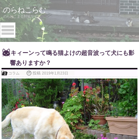
Skip
のらねこらむ
to
のらねこまる対策サイト
content
キィーンって鳴る猫よけの超音波って犬にも影
響ありますか？
投稿
コラム
2019年1月23日