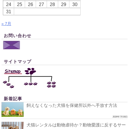
24
25
26
27
28
29
30
31
« 7月
お問い合わせ
サイトマップ
新着記事
飼えなくなった犬猫を保健所以外へ手放す方法
2026年7月30日
犬猫レンタルは動物虐待か？動物愛護に反するサー