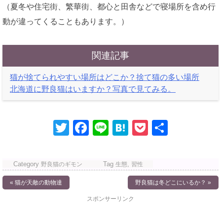
（夏冬や住宅街、繁華街、都心と田舎などで寝場所を含め行
動が違ってくることもあります。）
関連記事
猫が捨てられやすい場所はどこか？捨て猫の多い場所
北海道に野良猫はいますか？写真で見てみる。
T
F
Li
H
P
共
wi
a
n
at
o
有
tt
c
e
e
ck
Category
Tag
,
野良猫のギモン
生態
習性
er
e
n
et
投
« 猫が天敵の動物達
野良猫は冬どこにいるか？ »
b
a
稿
スポンサーリンク
o
ナ