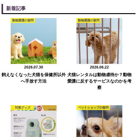
新着記事
動物愛護の疑問
動物愛護の疑問
2026.07.30
2026.06.22
飼えなくなった犬猫を保健所以外
犬猫レンタルは動物虐待か？動物
へ手放す方法
愛護に反するサービスなのかを考
察
対策グッズ
ペットショップの疑問