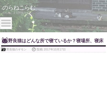
Skip
のらねこらむ
to
のらねこまる対策サイト
content
野良猫はどんな所で寝ているか？寝場所、寝床
投稿
野良猫のギモン
2017年10月17日