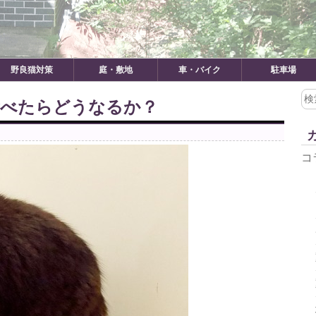
野良猫対策
庭・敷地
車・バイク
駐車場
検
食べたらどうなるか？
索:
コ