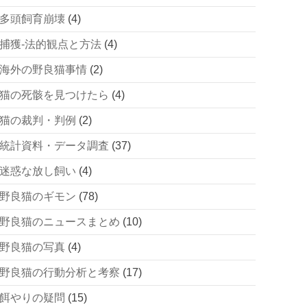
多頭飼育崩壊
(4)
捕獲-法的観点と方法
(4)
海外の野良猫事情
(2)
猫の死骸を見つけたら
(4)
猫の裁判・判例
(2)
統計資料・データ調査
(37)
迷惑な放し飼い
(4)
野良猫のギモン
(78)
野良猫のニュースまとめ
(10)
野良猫の写真
(4)
野良猫の行動分析と考察
(17)
餌やりの疑問
(15)