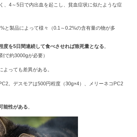
く、4～5日で内出血を起こし、貧血症状に似たような症
%と製品によって様々（0.1～0.2%の含有量の物が多
g程度を5日間連続して食べさせれば致死量となる
。
で約3000gが必要）
によっても差異がある。
2。デスモアは500円程度（30g×4）、メリーネコPC2
可能性がある
。