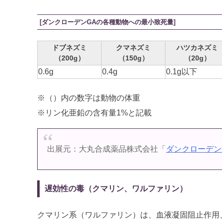
[ダンクローデンGAの各種動物への最小致死量]
ドブネズミ
クマネズミ
ハツカネズミ
（200g）
（150g）
（20g）
0.6g
0.4g
0.1g以下
※（）内の数字は動物の体重
※リン化亜鉛の含有量1%と記載
出展元：大丸合成薬品株式会社「
ダンクローデン
遅効性の毒（クマリン、ワルファリン）
クマリン系（ワルファリン）は、血液凝固阻止作用