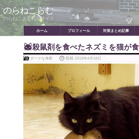
Skip
のらねこらむ
to
content
のらねこまる対策サイト
ホーム
プロフィール
対策まとめ記事
殺鼠剤を食べたネズミを猫が
投稿
ダークな考察
2018年4月18日