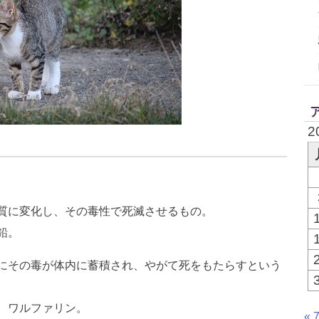
2
質に変化し、その毒性で死滅させるもの。
鉛。
にその毒が体内に蓄積され、やがて死をもたらすという
、ワルファリン。
« 