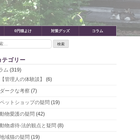
0円猫よけ
対策グッズ
コラム
カテゴリー
ラム
(319)
【管理人の体験談】
(6)
ダークな考察
(7)
ペットショップの疑問
(19)
動物愛護の疑問
(42)
動物虐待-法的観点と疑問
(8)
地域猫の疑問
(19)