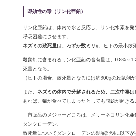
即効性の毒（リン化亜鉛）
リン化亜鉛は、体内で水と反応し、リン化水素を発
呼吸困難にさせます。
ネズミの致死量は、わずか数ミリg
。ヒトの最小致死
殺鼠剤に含まれるリン化亜鉛の含有量は、0.8%～1
死量となる。
（ヒトの場合、致死量となるには約300gの殺鼠剤
また、
ネズミの体内で分解されるため、二次中毒は
あれば、猫が食べてしまったとしても問題が起きる
市販品のメジャーどころは、メリーネコリン化亜鉛
ダンクローデン。
致死量についてダンクローデンの製品説明に以下が