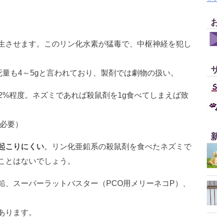
生させます。このリン化水素が猛毒で、中枢神経を犯し
量も4～5gと言われており、製剤では劇物の扱い。
.2%程度。ネズミであれば殺鼠剤を1g食べてしまえば致
が必要）
起こりにくい
。リン化亜鉛系の殺鼠剤を食べたネズミで
ことはないでしょう。
、スーパーラットバスター（PCO用メリーネコP）、
あります。