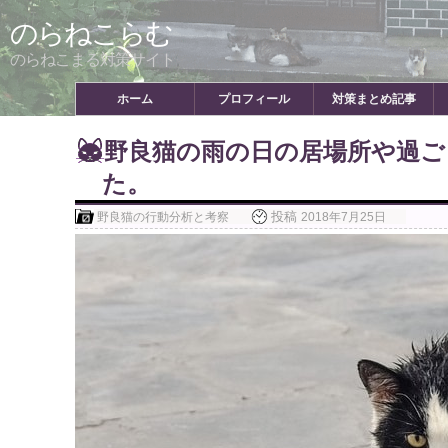
Skip
のらねこらむ
to
content
のらねこまる対策サイト
ホーム
プロフィール
対策まとめ記事
野良猫の雨の日の居場所や過ご
た。
投稿
野良猫の行動分析と考察
2018年7月25日