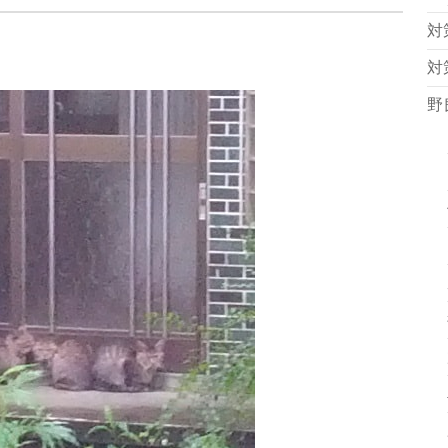
対
対
野