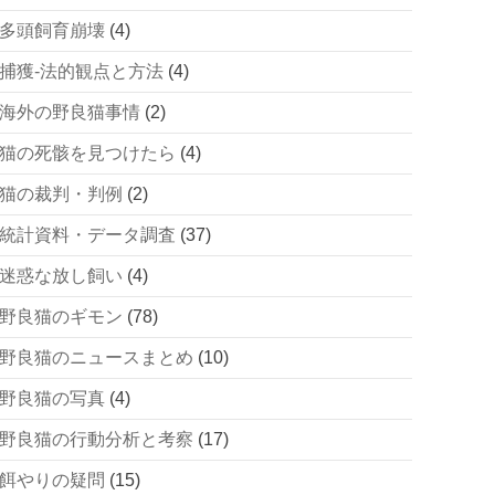
多頭飼育崩壊
(4)
捕獲-法的観点と方法
(4)
海外の野良猫事情
(2)
猫の死骸を見つけたら
(4)
猫の裁判・判例
(2)
統計資料・データ調査
(37)
迷惑な放し飼い
(4)
野良猫のギモン
(78)
野良猫のニュースまとめ
(10)
野良猫の写真
(4)
野良猫の行動分析と考察
(17)
餌やりの疑問
(15)