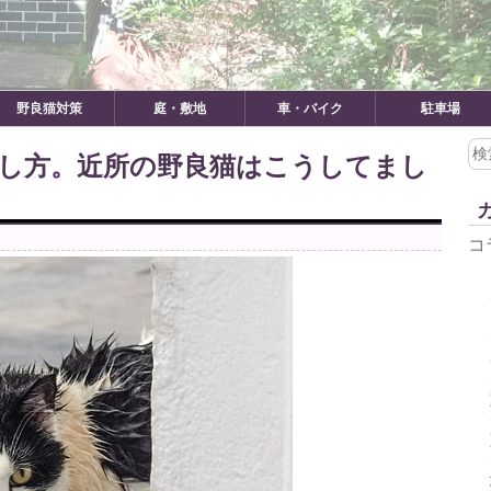
野良猫対策
庭・敷地
車・バイク
駐車場
検
し方。近所の野良猫はこうしてまし
索:
コ