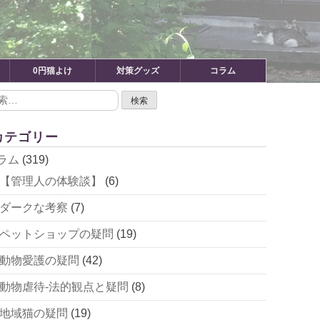
0円猫よけ
対策グッズ
コラム
カテゴリー
ラム
(319)
【管理人の体験談】
(6)
ダークな考察
(7)
ペットショップの疑問
(19)
動物愛護の疑問
(42)
動物虐待-法的観点と疑問
(8)
地域猫の疑問
(19)