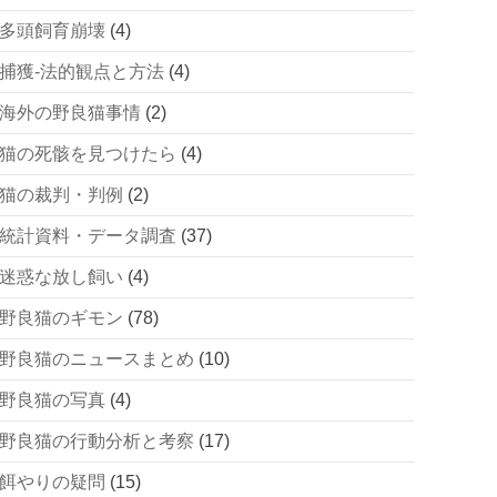
多頭飼育崩壊
(4)
捕獲-法的観点と方法
(4)
海外の野良猫事情
(2)
猫の死骸を見つけたら
(4)
猫の裁判・判例
(2)
統計資料・データ調査
(37)
迷惑な放し飼い
(4)
野良猫のギモン
(78)
野良猫のニュースまとめ
(10)
野良猫の写真
(4)
野良猫の行動分析と考察
(17)
餌やりの疑問
(15)