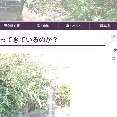
野良猫対策
庭・敷地
車・バイク
駐車場
検
入ってきているのか？
索:
コ