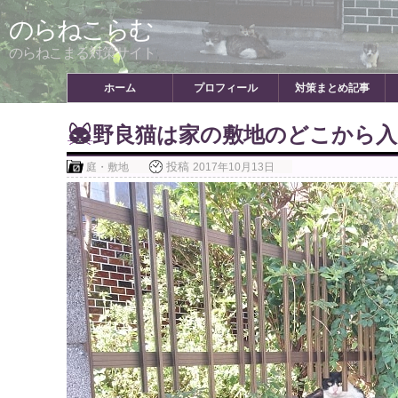
Skip
のらねこらむ
to
content
のらねこまる対策サイト
ホーム
プロフィール
対策まとめ記事
野良猫は家の敷地のどこから
投稿
庭・敷地
2017年10月13日