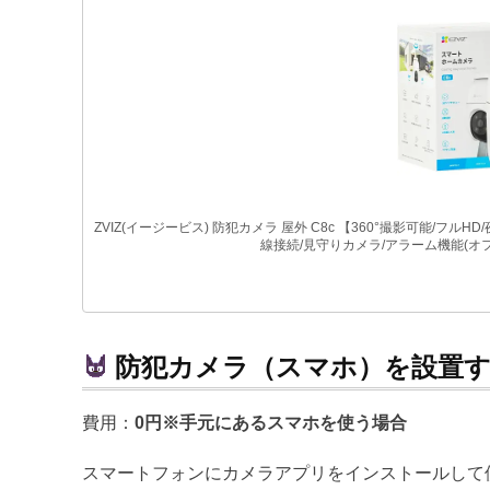
ZVIZ(イージービス) 防犯カメラ 屋外 C8c 【360°撮影可能/フ
線接続/見守りカメラ/アラーム機能(オフ
防犯カメラ（スマホ）を設置
費用：
0円※手元にあるスマホを使う場合
スマートフォンにカメラアプリをインストールして