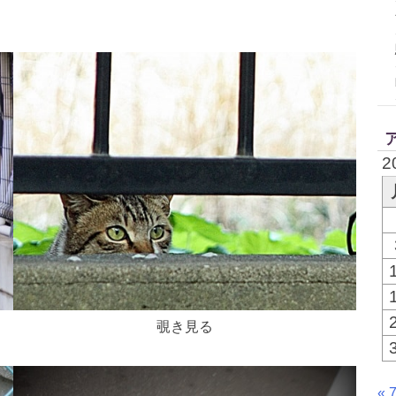
2
覗き見る
« 