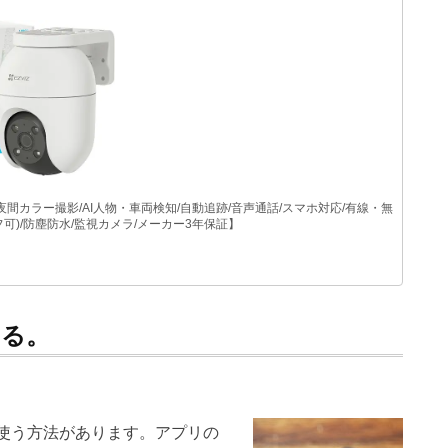
ルHD/夜間カラー撮影/AI人物・車両検知/自動追跡/音声通話/スマホ対応/有線・無
可)/防塵防水/監視カメラ/メーカー3年保証】
する。
使う方法があります。アプリの