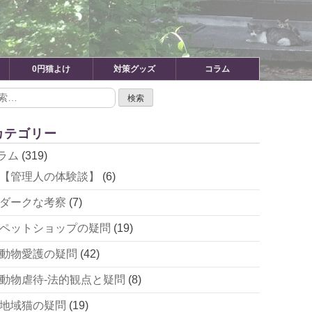
0円猫よけ
対策グッズ
コラム
カテゴリー
ラム
(319)
【管理人の体験談】
(6)
ダークな考察
(7)
ペットショップの疑問
(19)
動物愛護の疑問
(42)
動物虐待-法的観点と疑問
(8)
地域猫の疑問
(19)