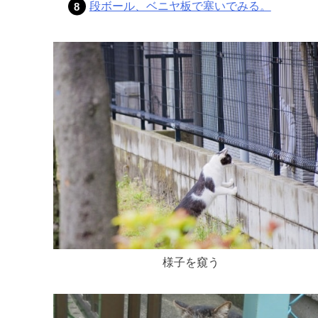
段ボール、ベニヤ板で塞いでみる。
様子を窺う