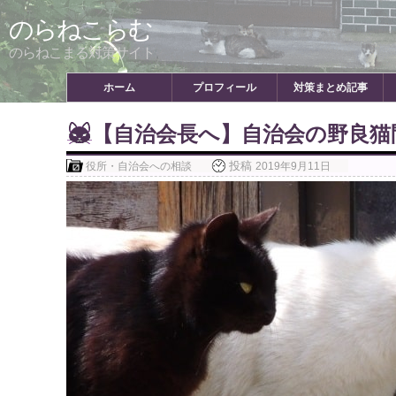
Skip
のらねこらむ
to
content
のらねこまる対策サイト
ホーム
プロフィール
対策まとめ記事
【自治会長へ】自治会の野良猫
投稿
役所・自治会への相談
2019年9月11日