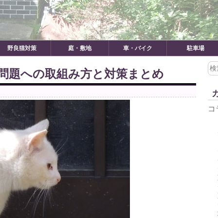
野良猫対策
庭・敷地
車・バイク
駐車場
検
問題への取組み方と対策まとめ
索:
コ