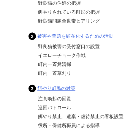
野良猫の住処の把握
餌やりされている町民の把握
野良猫問題全世帯ヒアリング
被害や問題を顕在化するための活動
野良猫被害の受付窓口の設置
イエローチョーク作戦
町内一斉糞清掃
町内一斉草刈り
餌やり町民の対策
注意喚起の回覧
巡回パトロール
餌やり禁止、遺棄・虐待禁止の看板設置
役所・保健所職員による指導