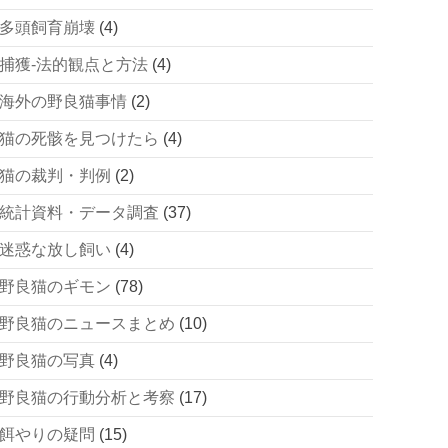
多頭飼育崩壊
(4)
捕獲-法的観点と方法
(4)
海外の野良猫事情
(2)
猫の死骸を見つけたら
(4)
猫の裁判・判例
(2)
統計資料・データ調査
(37)
迷惑な放し飼い
(4)
野良猫のギモン
(78)
野良猫のニュースまとめ
(10)
野良猫の写真
(4)
野良猫の行動分析と考察
(17)
餌やりの疑問
(15)