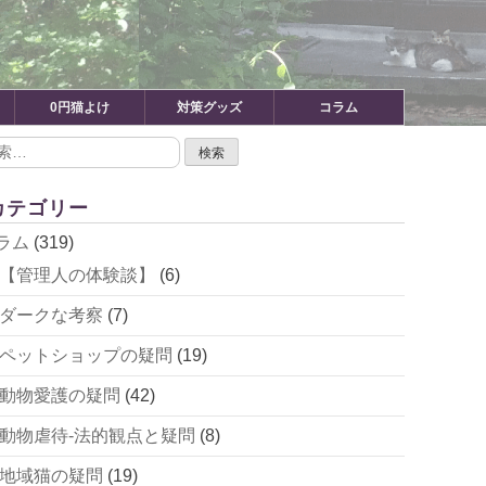
0円猫よけ
対策グッズ
コラム
カテゴリー
ラム
(319)
【管理人の体験談】
(6)
ダークな考察
(7)
ペットショップの疑問
(19)
動物愛護の疑問
(42)
動物虐待-法的観点と疑問
(8)
地域猫の疑問
(19)