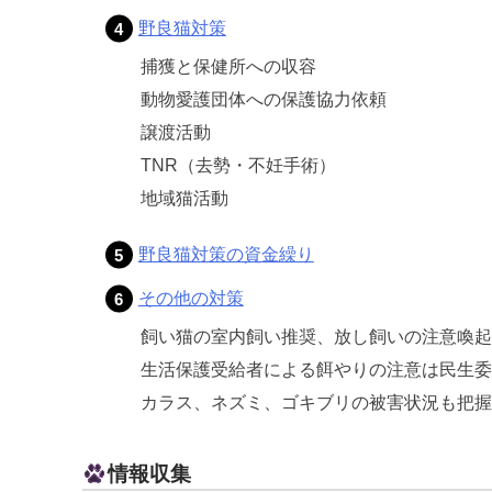
野良猫対策
捕獲と保健所への収容
動物愛護団体への保護協力依頼
譲渡活動
TNR（去勢・不妊手術）
地域猫活動
野良猫対策の資金繰り
その他の対策
飼い猫の室内飼い推奨、放し飼いの注意喚起
生活保護受給者による餌やりの注意は民生委
カラス、ネズミ、ゴキブリの被害状況も把握
情報収集