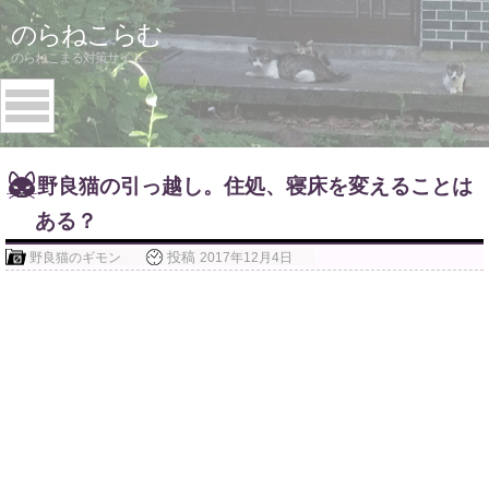
Skip
のらねこらむ
to
のらねこまる対策サイト
content
野良猫の引っ越し。住処、寝床を変えることは
ある？
投稿
野良猫のギモン
2017年12月4日