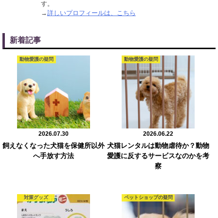
す。
→
詳しいプロフィールは、こちら
新着記事
動物愛護の疑問
動物愛護の疑問
2026.07.30
2026.06.22
飼えなくなった犬猫を保健所以外
犬猫レンタルは動物虐待か？動物
へ手放す方法
愛護に反するサービスなのかを考
察
対策グッズ
ペットショップの疑問