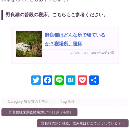
野良猫の普段の寝床。こちらもご参考ください。
野良猫はどんな所で寝ている
か？寝場所、寝床
のらねこらむ – 2017年10月17日
T
F
Li
H
P
共
wi
a
n
at
o
有
tt
c
e
e
ck
Category
Tag
野良猫のギモン
習性
er
e
n
et
投
« 野良猫往来調査結果2017年11月（考察）
b
a
稿
野良猫の水分補給。飲み水はどこでどうしている？ »
o