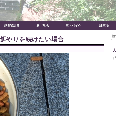
野良猫対策
庭・敷地
車・バイク
駐車場
検
も餌やりを続けたい場合
索:
コ