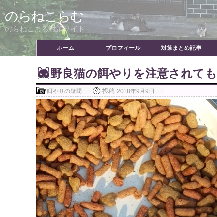
Skip
のらねこらむ
to
content
のらねこまる対策サイト
ホーム
プロフィール
対策まとめ記事
野良猫の餌やりを注意されて
投稿
餌やりの疑問
2018年9月9日