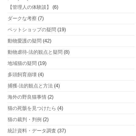
【管理人の体験談】
(6)
ダークな考察
(7)
ペットショップの疑問
(19)
動物愛護の疑問
(42)
動物虐待-法的観点と疑問
(8)
地域猫の疑問
(19)
多頭飼育崩壊
(4)
捕獲-法的観点と方法
(4)
海外の野良猫事情
(2)
猫の死骸を見つけたら
(4)
猫の裁判・判例
(2)
統計資料・データ調査
(37)