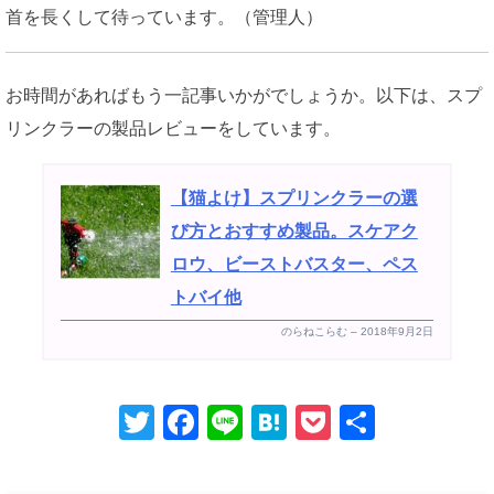
首を長くして待っています。（管理人）
お時間があればもう一記事いかがでしょうか。以下は、スプ
リンクラーの製品レビューをしています。
【猫よけ】スプリンクラーの選
び方とおすすめ製品。スケアク
ロウ、ビーストバスター、ペス
トバイ他
のらねこらむ – 2018年9月2日
T
F
Li
H
P
共
wi
a
n
at
o
有
tt
c
e
e
ck