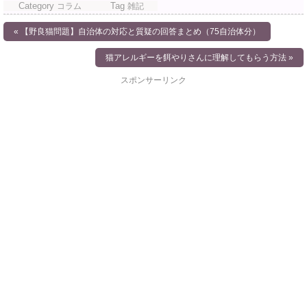
Category
Tag
コラム
雑記
er
e
n
et
投
« 【野良猫問題】自治体の対応と質疑の回答まとめ（75自治体分）
b
a
稿
猫アレルギーを餌やりさんに理解してもらう方法 »
o
ナ
o
スポンサーリンク
k
ビ
ゲ
ー
シ
ョ
ン