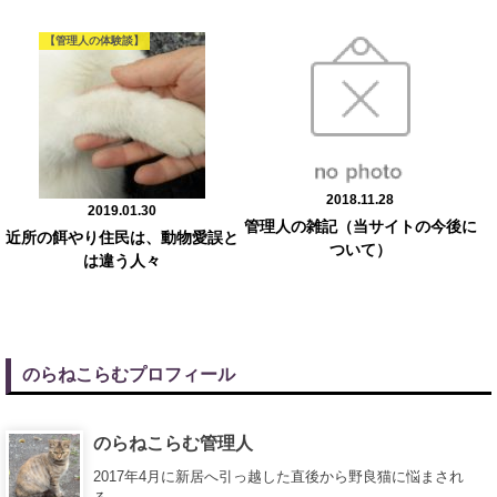
【管理人の体験談】
2018.11.28
2019.01.30
管理人の雑記（当サイトの今後に
近所の餌やり住民は、動物愛誤と
ついて）
は違う人々
のらねこらむプロフィール
のらねこらむ管理人
2017年4月に新居へ引っ越した直後から野良猫に悩まされ