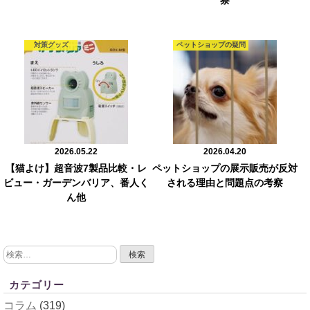
察
対策グッズ
ペットショップの疑問
2026.05.22
2026.04.20
【猫よけ】超音波7製品比較・レ
ペットショップの展示販売が反対
ビュー・ガーデンバリア、番人く
される理由と問題点の考察
ん他
検
索:
カテゴリー
コラム
(319)