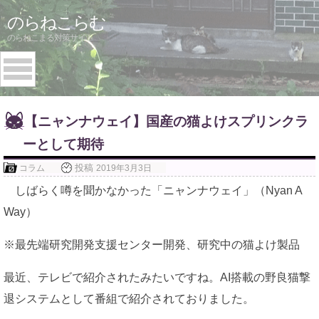
Skip
のらねこらむ
to
のらねこまる対策サイト
content
【ニャンナウェイ】国産の猫よけスプリンクラ
ーとして期待
投稿
コラム
2019年3月3日
しばらく噂を聞かなかった「ニャンナウェイ」（Nyan A
Way）
※最先端研究開発支援センター開発、研究中の猫よけ製品
最近、テレビで紹介されたみたいですね。AI搭載の野良猫撃
退システムとして番組で紹介されておりました。