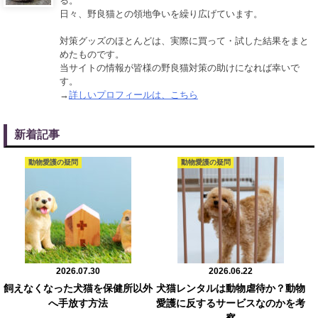
る。
日々、野良猫との領地争いを繰り広げています。
対策グッズのほとんどは、実際に買って・試した結果をまと
めたものです。
当サイトの情報が皆様の野良猫対策の助けになれば幸いで
す。
→
詳しいプロフィールは、こちら
新着記事
動物愛護の疑問
動物愛護の疑問
2026.07.30
2026.06.22
飼えなくなった犬猫を保健所以外
犬猫レンタルは動物虐待か？動物
へ手放す方法
愛護に反するサービスなのかを考