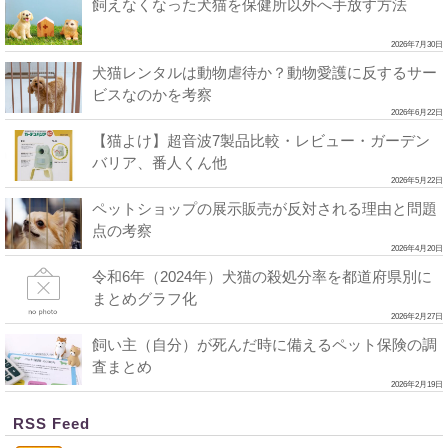
飼えなくなった犬猫を保健所以外へ手放す方法
2026年7月30日
犬猫レンタルは動物虐待か？動物愛護に反するサー
ビスなのかを考察
2026年6月22日
【猫よけ】超音波7製品比較・レビュー・ガーデン
バリア、番人くん他
2026年5月22日
ペットショップの展示販売が反対される理由と問題
点の考察
2026年4月20日
令和6年（2024年）犬猫の殺処分率を都道府県別に
まとめグラフ化
2026年2月27日
飼い主（自分）が死んだ時に備えるペット保険の調
査まとめ
2026年2月19日
RSS Feed